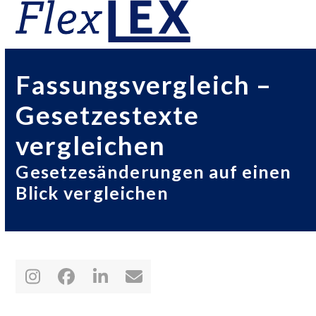
Skip
Open
Close
to
mobile
mobile
content
menu
menu
Fassungsvergleich –
Gesetzestexte
vergleichen
Gesetzesänderungen auf einen
Blick vergleichen
Instagram
Facebook
LinkedIn
E-
Mail